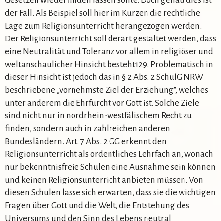
Gesetzen wiederfinden lassen sollte. Doch genau dies ist
der Fall. Als Beispiel soll hier im Kurzen die rechtliche
Lage zum Religionsunterricht herangezogen werden.
Der Religionsunterricht soll derart gestaltet werden, dass
eine Neutralität und Toleranz vor allem in religiöser und
weltanschaulicher Hinsicht besteht129. Problematisch in
dieser Hinsicht ist jedoch das in § 2 Abs. 2 SchulG NRW
beschriebene „vornehmste Ziel der Erziehung“, welches
unter anderem die Ehrfurcht vor Gott ist. Solche Ziele
sind nicht nur in nordrhein-westfälischem Recht zu
finden, sondern auch in zahlreichen anderen
Bundesländern. Art. 7 Abs. 2 GG erkennt den
Religionsunterricht als ordentliches Lehrfach an, wonach
nur bekenntnisfreie Schulen eine Ausnahme sein können
und keinen Religionsunterricht anbieten müssen. Von
diesen Schulen lasse sich erwarten, dass sie die wichtigen
Fragen über Gott und die Welt, die Entstehung des
Universums und den Sinn des Lebens neutral