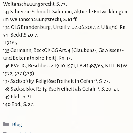
Weltanschauungsrecht, S. 73.
133 S. hierzu: Schmidt-Salomon, Aktuelle Entwicklungen
im Weltanschauungsrecht, S. 61 ff.
134 OLG Brandenburg, Urteil v. 02.08.2017, 4 U 84/16, Rn.
54, BeckRS 2017,
119265.
135 Germann, BeckOK GG Art. 4 [Glaubens-, Gewissens-
und Bekenntnisfreiheit], Rn. 15.
136 BVerfG, Beschluss v. 19.10.1971, 1 BvR 387/65, B II 1, NJW
1972, 327 (329).
137 Sacksofsky, Religiöse Freiheit in Gefahr?, S. 27.
138 Sacksofsky, Religiöse Freiheit als Gefahr?, S. 20-21.
139 Ebd., S. 21.
140 Ebd., S. 27.
Kategorien
Blog