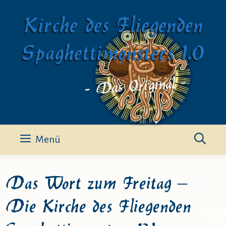
Zum
Kirche des Fliegenden
Inhalt
springen
Spaghettimonsters 1.0
- Das Original -
Menü
Das Wort zum Freitag –
Die Kirche des Fliegenden