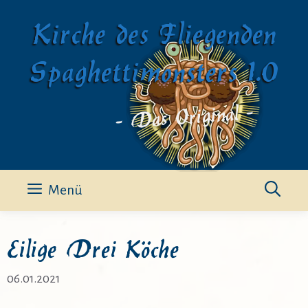
Zum
Kirche des Fliegenden
Inhalt
springen
Spaghettimonsters 1.0
- Das Original -
Menü
Eilige Drei Köche
06.01.2021