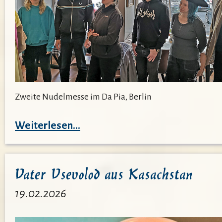
Zweite Nudelmesse im Da Pia, Berlin
:
Weiterlesen…
Nudelmesse
der
Vater Vsevolod aus Kasachstan
Spreeräuber
19.02.2026