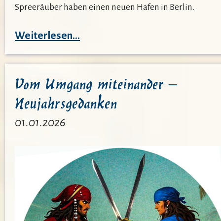
Spreeräuber haben einen neuen Hafen in Berlin.
:
Weiterlesen…
Neujahrs-
Nudelmesse
Vom Umgang miteinander –
der
Neujahrsgedanken
Spreeräuber
01.01.2026