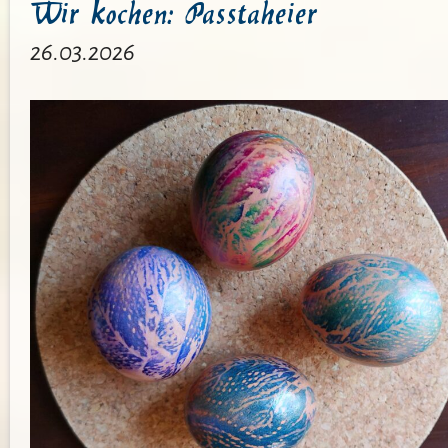
Wir kochen: Passtaheier
Saus
und
26.03.2026
Braus