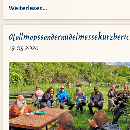
:
Weiterlesen…
Wenn
die
Rollmopssondernudelmessekurzberic
Schule
zum
19.05.2026
FSM
kommt