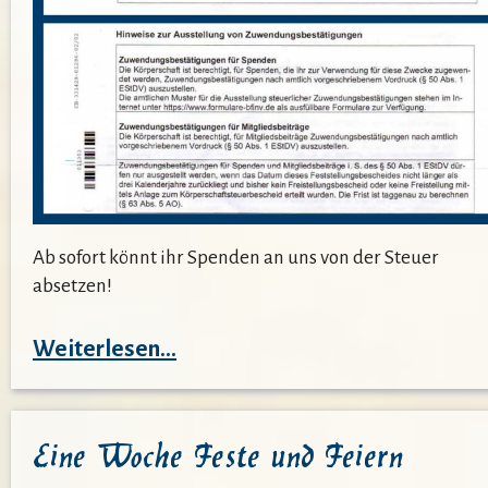
Ab sofort könnt ihr Spenden an uns von der Steuer
absetzen!
:
Weiterlesen…
Wir
sind
Eine Woche Feste und Feiern
gemeinnützig!