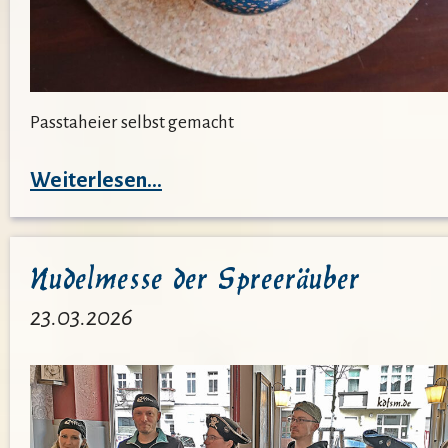
Passtaheier selbst gemacht
:
Weiterlesen…
Wir
kochen:
Nudelmesse der Spreeräuber
Passtaheier
23.03.2026