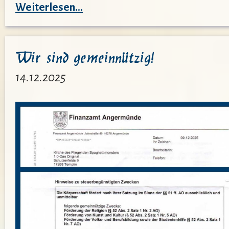
:
Weiterlesen…
Vom
Umgang
Wir sind gemeinnützig!
miteinander
–
14.12.2025
Neujahrsgedanken