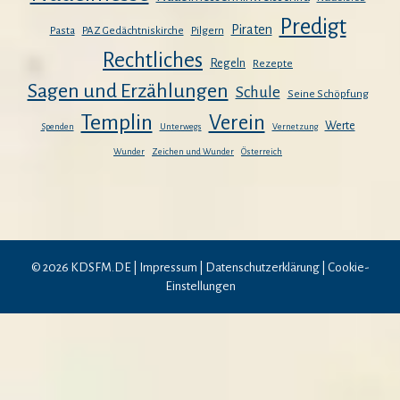
Predigt
Piraten
Pasta
PAZ Gedächtniskirche
Pilgern
Rechtliches
Regeln
Rezepte
Sagen und Erzählungen
Schule
Seine Schöpfung
Templin
Verein
Werte
Spenden
Unterwegs
Vernetzung
Wunder
Zeichen und Wunder
Österreich
© 2026 KDSFM.DE |
Impressum
|
Datenschutzerklärung
|
Cookie-
Einstellungen