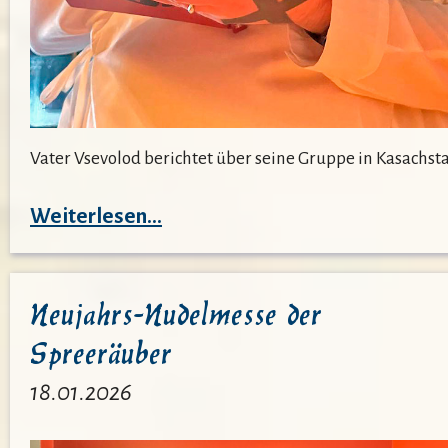
Vater Vsevolod berichtet über seine Gruppe in Kasachst
:
Weiterlesen…
Vater
Vsevolod
Neujahrs-Nudelmesse der
aus
Spreeräuber
Kasachstan
18.01.2026