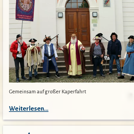
Gemeinsam auf großer Kaperfahrt
:
Weiterlesen…
20
in