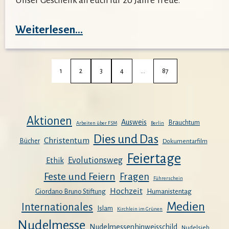
Unser Geschenk an euch für 20 Jahre Treue.
:
Weiterlesen…
20
Jahre
1
2
3
4
…
87
KdFSM
1.0
–
Aktionen
Ausweis
Brauchtum
Arbeiten über FSM
Berlin
Das
Dies und Das
Christentum
Bücher
Original
Dokumentarfilm
Feiertage
Evolutionsweg
Ethik
Feste und Feiern
Fragen
Führerschein
Hochzeit
Giordano Bruno Stiftung
Humanistentag
Medien
Internationales
Islam
Kirchlein im Grünen
Nudelmesse
Nudelmessenhinweisschild
Nudelsieb