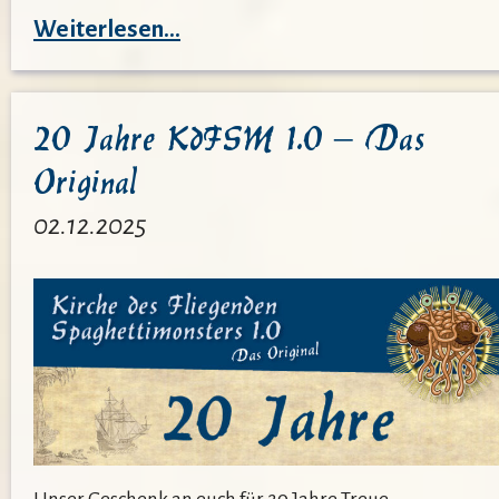
:
Weiterlesen…
Eine
Woche
20 Jahre KdFSM 1.0 – Das
Feste
Original
und
Feiern
02.12.2025