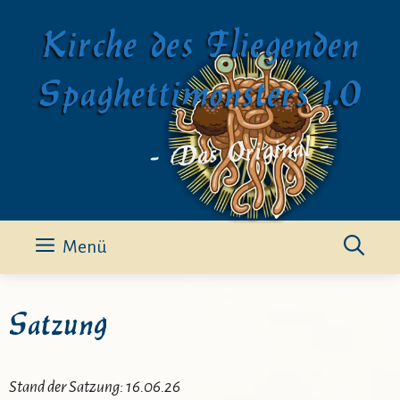
Zum
Kirche des Fliegenden
Inhalt
springen
Spaghettimonsters 1.0
- Das Original -
Menü
Satzung
Stand der Satzung: 16.06.26