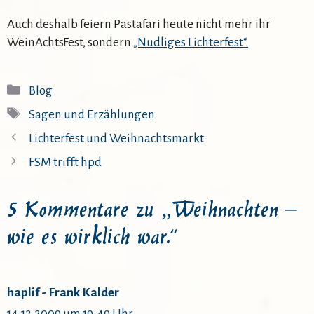
Auch deshalb feiern Pastafari heute nicht mehr ihr
WeinAchtsFest, sondern
„Nudliges Lichterfest“.
Kategorien
Blog
Schlagwörter
Sagen und Erzählungen
Lichterfest und Weihnachtsmarkt
FSM trifft hpd
5 Kommentare zu „Weihnachten –
wie es wirklich war.“
haplif - Frank Kalder
14.12.2009 um 19:49 Uhr