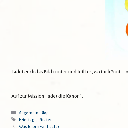
Ladet euch das Bild runter und teilt es, wo ihr könnt…..
Auf zur Mission, ladet die Kanon´.
Kategorien
Allgemein
,
Blog
Schlagwörter
Feiertage
,
Piraten
Was feiern wir heute?