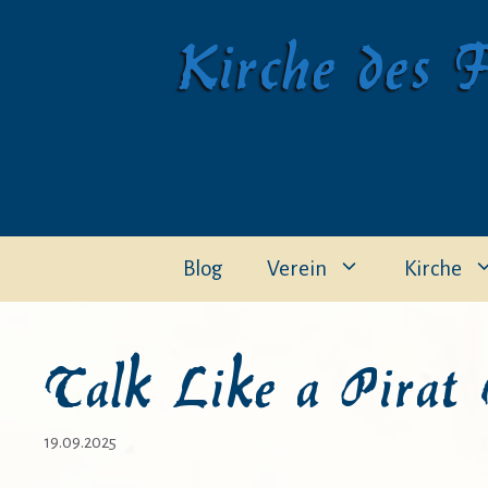
Zum
Kirche des F
Inhalt
springen
Blog
Verein
Kirche
Talk Like a Pirat 
19.09.2025