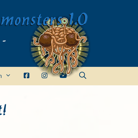
imonsters 1.0
 -
n
!