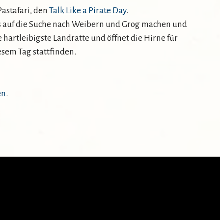
Pastafari, den
Talk Like a Pirate Day
.
 uns auf die Suche nach Weibern und Grog machen und
e hartleibigste Landratte und öffnet die Hirne für
esem Tag stattfinden.
en
.