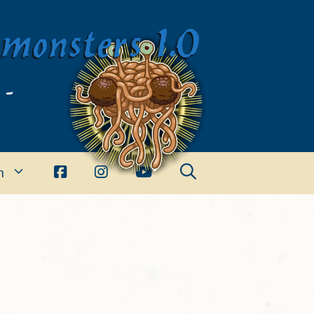
imonsters 1.0
 -
n