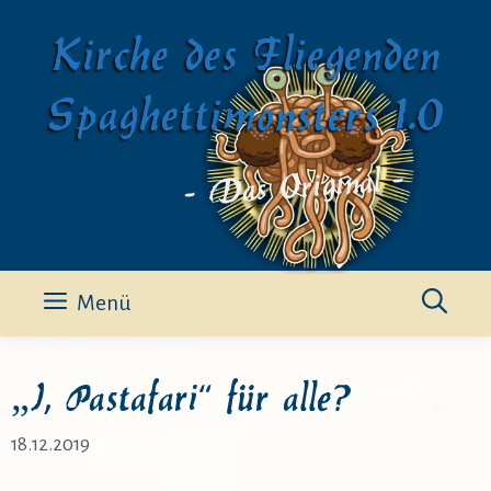
Zum
Kirche des Fliegenden
Inhalt
springen
Spaghettimonsters 1.0
- Das Original -
Menü
„I, Pastafari“ für alle?
18.12.2019