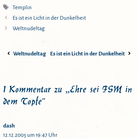
Schlagwörter
Templin
Es ist ein Licht in der Dunkelheit
Weltnudeltag
Weltnudeltag
Es ist ein Licht in der Dunkelheit
1 Kommentar zu „Ehre sei FSM in
dem Topfe“
dash
12.12.2005 um 19:47 Uhr