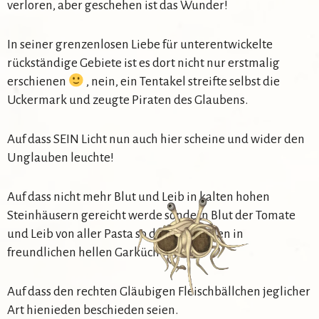
verloren, aber geschehen ist das Wunder!
In seiner grenzenlosen Liebe für unterentwickelte
rückständige Gebiete ist es dort nicht nur erstmalig
erschienen
, nein, ein Tentakel streifte selbst die
Uckermark und zeugte Piraten des Glaubens.
Auf dass SEIN Licht nun auch hier scheine und wider den
Unglauben leuchte!
Auf dass nicht mehr Blut und Leib in kalten hohen
Steinhäusern gereicht werde sondern Blut der Tomate
und Leib von aller Pasta so da ist auf Erden in
freundlichen hellen Garküchen.
Auf dass den rechten Gläubigen Fleischbällchen jeglicher
Art hienieden beschieden seien.