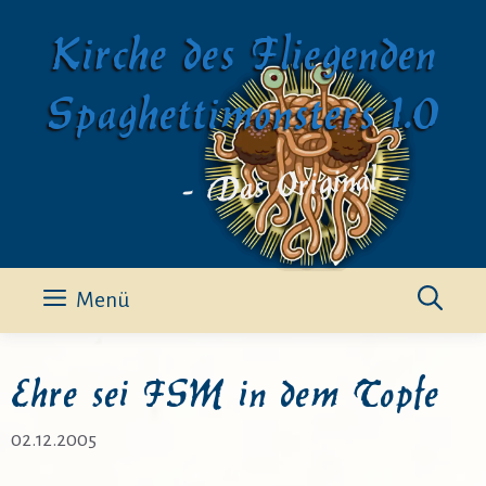
Zum
Kirche des Fliegenden
Inhalt
springen
Spaghettimonsters 1.0
- Das Original -
Menü
Ehre sei FSM in dem Topfe
02.12.2005