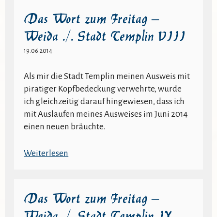
zum
Das Wort zum Freitag –
Freitag
Weida ./. Stadt Templin VIII
–
Weida
19.06.2014
./.
Stadt
Als mir die Stadt Templin meinen Ausweis mit
Templin
piratiger Kopfbedeckung verwehrte, wurde
VII
ich gleichzeitig darauf hingewiesen, dass ich
mit Auslaufen meines Ausweises im Juni 2014
einen neuen bräuchte.
:
Weiterlesen
Das
Wort
zum
Das Wort zum Freitag –
Freitag
Weida ./. Stadt Templin IX
–