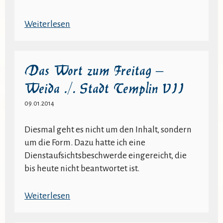
:
Weiterlesen
Das
Wort
zum
Das Wort zum Freitag –
Freitag
Weida ./. Stadt Templin VII
–
Weida
09.01.2014
./.
Stadt
Diesmal geht es nicht um den Inhalt, sondern
Templin
um die Form. Dazu hatte ich eine
VI
Dienstaufsichtsbeschwerde eingereicht, die
bis heute nicht beantwortet ist.
:
Weiterlesen
Das
Wort