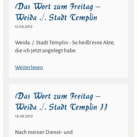
Das Wort zum Freitag –
Weida ./. Stadt Templin
12.09.2013
Weida ./. Stadt Templin - So heißt eine Akte,
die ich jetzt angelegt habe.
:
Weiterlesen
Das
Wort
zum
Das Wort zum Freitag –
Freitag
Weida ./. Stadt Templin II
–
Weida
19.09.2013
./.
Stadt
Nach meiner Dienst- und