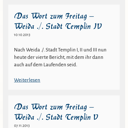
Wort
zum
Das Wort zum Freitag –
Freitag
Weida ./. Stadt Templin IV
–
Weida
10.10.2013
./.
Stadt
Nach Weida ./. Stadt Templin I, II und III nun
Templin
heute der vierte Bericht, mit dem ihr dann
III
auch auf dem Laufenden seid.
:
Weiterlesen
Das
Wort
zum
Das Wort zum Freitag –
Freitag
Weida ./. Stadt Templin V
–
Weida
07.11.2013