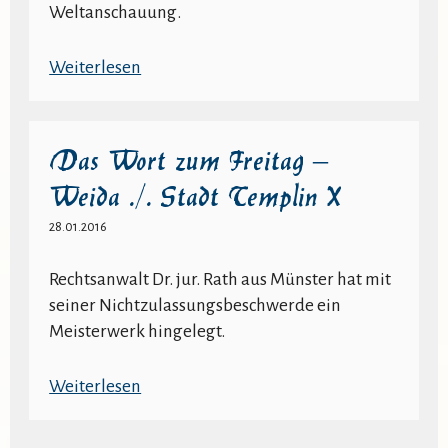
Weltanschauung.
:
Weiterlesen
Keine
Piratenkappe
auf
Das Wort zum Freitag –
dem
Weida ./. Stadt Templin X
Ausweisfoto?
Wir
28.01.2016
kämpfen
weiter!
Rechtsanwalt Dr. jur. Rath aus Münster hat mit
seiner Nichtzulassungsbeschwerde ein
Meisterwerk hingelegt.
:
Weiterlesen
Das
Wort