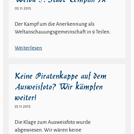
Weida
05.11.2015
./.
Stadt
Der Kampf um die Anerkennung als
Templin
Weltanschauungsgemeinschaft in 9 Teilen.
VIII
:
Weiterlesen
Das
Wort
zum
Keine Piratenkappe auf dem
Freitag
Ausweisfoto? Wir kämpfen
–
weiter!
Weida
./.
25.11.2015
Stadt
Templin
Die Klage zum Ausweisfoto wurde
IX
abgewiesen. Wir wären keine