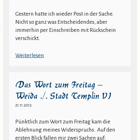
./.
Stadt
Gestern hatte ich wieder Post in der Sache.
Templin
Nicht so ganz was Entscheidendes, aber
IV
immerhin per Einschreiben mit Rückschein
verschickt.
:
Weiterlesen
Das
Wort
zum
Das Wort zum Freitag –
Freitag
Weida ./. Stadt Templin VI
–
Weida
21.11.2013
./.
Stadt
Pünktlich zum Wort zum Freitag kam die
Templin
Ablehnung meines Widerspruchs. Auf den
V
ersten Blick fallen mir zwei Sachen auf: