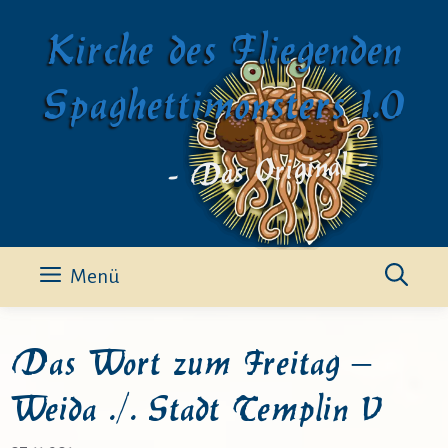
Zum
Kirche des Fliegenden
Inhalt
springen
Spaghettimonsters 1.0
- Das Original -
Menü
Das Wort zum Freitag –
Weida ./. Stadt Templin V