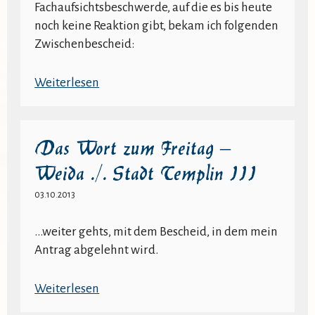
Templin
Fachaufsichtsbeschwerde, auf die es bis heute
noch keine Reaktion gibt, bekam ich folgenden
Zwischenbescheid:
:
Weiterlesen
Das
Wort
zum
Das Wort zum Freitag –
Freitag
Weida ./. Stadt Templin III
–
Weida
03.10.2013
./.
Stadt
...weiter gehts, mit dem Bescheid, in dem mein
Templin
Antrag abgelehnt wird.
II
:
Weiterlesen
Das