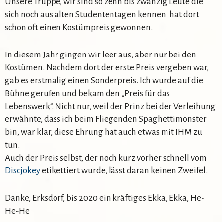
Unsere Truppe, wir sind so zehn bis zwanzig Leute die
sich noch aus alten Studententagen kennen, hat dort
schon oft einen Kostümpreis gewonnen.
In diesem Jahr gingen wir leer aus, aber nur bei den
Kostümen. Nachdem dort der erste Preis vergeben war,
gab es erstmalig einen Sonderpreis. Ich wurde auf die
Bühne gerufen und bekam den „Preis für das
Lebenswerk“. Nicht nur, weil der Prinz bei der Verleihung
erwähnte, dass ich beim Fliegenden Spaghettimonster
bin, war klar, diese Ehrung hat auch etwas mit IHM zu
tun.
Auch der Preis selbst, der noch kurz vorher schnell vom
Discjokey
etikettiert wurde, lässt daran keinen Zweifel.
Danke, Erksdorf, bis 2020 ein kräftiges Ekka, Ekka, He-
He-He