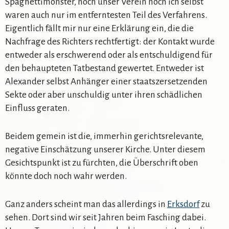
Spaghettimonster, noch unser Verein noch ich selbst
waren auch nur im entferntesten Teil des Verfahrens.
Eigentlich fällt mir nur eine Erklärung ein, die die
Nachfrage des Richters rechtfertigt: der Kontakt wurde
entweder als erschwerend oder als entschuldigend für
den behaupteten Tatbestand gewertet. Entweder ist
Alexander selbst Anhänger einer staatszersetzenden
Sekte oder aber unschuldig unter ihren schädlichen
Einfluss geraten.
Beidem gemein ist die, immerhin gerichtsrelevante,
negative Einschätzung unserer Kirche. Unter diesem
Gesichtspunkt ist zu fürchten, die Überschrift oben
könnte doch noch wahr werden.
Ganz anders scheint man das allerdings in
Erksdorf
zu
sehen. Dort sind wir seit Jahren beim Fasching dabei.