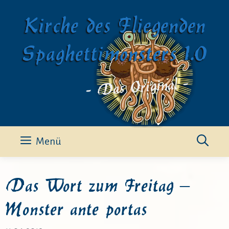
Zum
Kirche des Fliegenden
Inhalt
springen
Spaghettimonsters 1.0
- Das Original -
Menü
Das Wort zum Freitag –
Monster ante portas