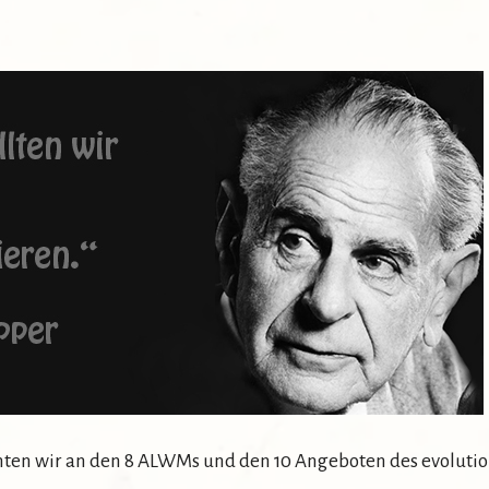
richten wir an den 8 ALWMs und den 10 Angeboten des evolu