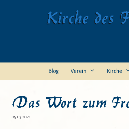
Zum
Kirche des F
Inhalt
springen
Blog
Verein
Kirche
Das Wort zum Fre
05.03.2021