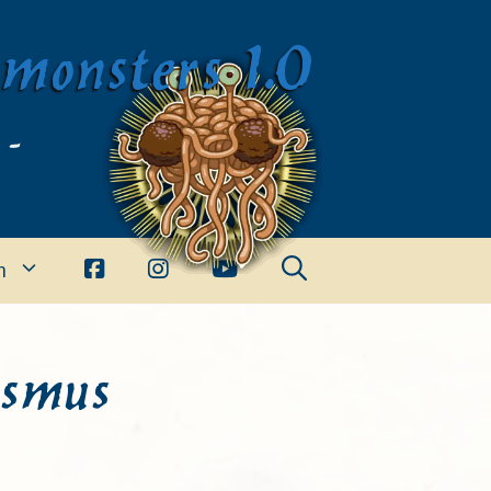
imonsters 1.0
 -
n
ismus