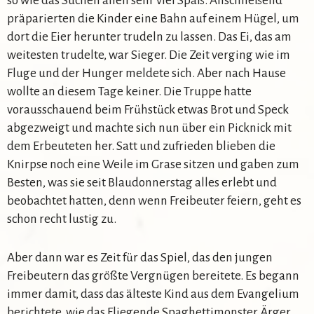
so wie das Suchen allen sehr viel Spaß. Anschließend
präparierten die Kinder eine Bahn auf einem Hügel, um
dort die Eier herunter trudeln zu lassen. Das Ei, das am
weitesten trudelte, war Sieger. Die Zeit verging wie im
Fluge und der Hunger meldete sich. Aber nach Hause
wollte an diesem Tage keiner. Die Truppe hatte
vorausschauend beim Frühstück etwas Brot und Speck
abgezweigt und machte sich nun über ein Picknick mit
dem Erbeuteten her. Satt und zufrieden blieben die
Knirpse noch eine Weile im Grase sitzen und gaben zum
Besten, was sie seit Blaudonnerstag alles erlebt und
beobachtet hatten, denn wenn Freibeuter feiern, geht es
schon recht lustig zu.
Aber dann war es Zeit für das Spiel, das den jungen
Freibeutern das größte Vergnügen bereitete. Es begann
immer damit, dass das älteste Kind aus dem Evangelium
berichtete, wie das Fliegende Spaghettimonster Ärger