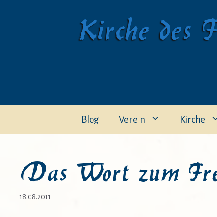
Zum
Kirche des F
Inhalt
springen
Blog
Verein
Kirche
Das Wort zum Frei
18.08.2011