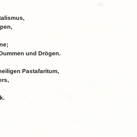
talismus,
ppen,
ine;
e Dummen und Drögen.
eiligen Pastafaritum,
ers,
k.