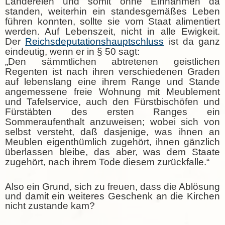
Ländereien und somit ohne Einnahmen da
standen, weiterhin ein standesgemäßes Leben
führen konnten, sollte sie vom Staat alimentiert
werden. Auf Lebenszeit, nicht in alle Ewigkeit.
Der
Reichsdeputationshauptschluss
ist da ganz
eindeutig, wenn er in § 50 sagt:
„Den sämmtlichen abtretenen geistlichen
Regenten ist nach ihren verschiedenen Graden
auf lebenslang eine ihrem Range und Stande
angemessene freie Wohnung mit Meublement
und Tafelservice, auch den Fürstbischöfen und
Fürstäbten des ersten Ranges ein
Sommeraufenthalt anzuweisen; wobei sich von
selbst versteht, daß dasjenige, was ihnen an
Meublen eigenthümlich zugehört, ihnen gänzlich
überlassen bleibe, das aber, was dem Staate
zugehört, nach ihrem Tode diesem zurückfalle.“
Also ein Grund, sich zu freuen, dass die Ablösung
und damit ein weiteres Geschenk an die Kirchen
nicht zustande kam?