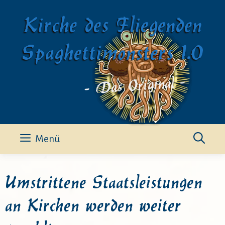
Zum
Kirche des Fliegenden
Inhalt
springen
Spaghettimonsters 1.0
- Das Original -
Menü
Umstrittene Staatsleistungen
an Kirchen werden weiter