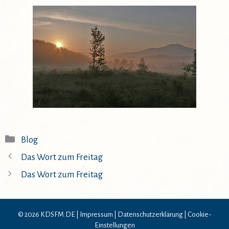
Kategorien
Blog
Das Wort zum Freitag
Das Wort zum Freitag
© 2026 KDSFM.DE |
Impressum
|
Datenschutzerklärung
|
Cookie-
Einstellungen