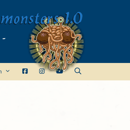
imonsters 1.0
 -
n