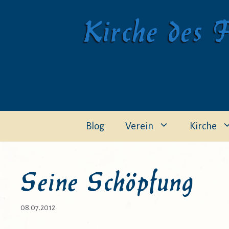
Zum
Kirche des F
Inhalt
springen
Blog
Verein
Kirche
Seine Schöpfung
08.07.2012