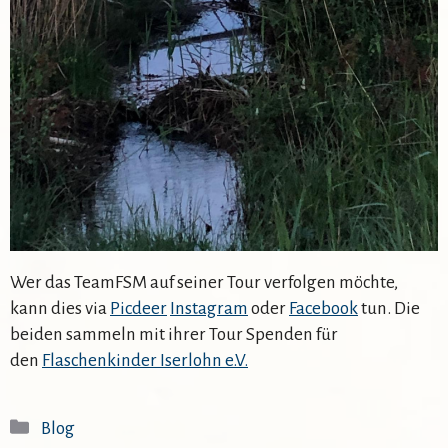
Wer das TeamFSM auf seiner Tour verfolgen möchte,
kann dies via
Picdeer
Instagram
oder
Facebook
tun. Die
beiden sammeln mit ihrer Tour Spenden für
den
Flaschenkinder Iserlohn e.V.
Kategorien
Blog