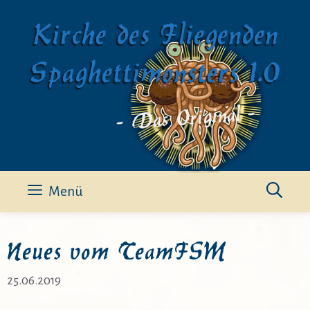
Zum
Kirche des Fliegenden
Inhalt
springen
Spaghettimonsters 1.0
- Das Original -
Menü
Neues vom TeamFSM
25.06.2019