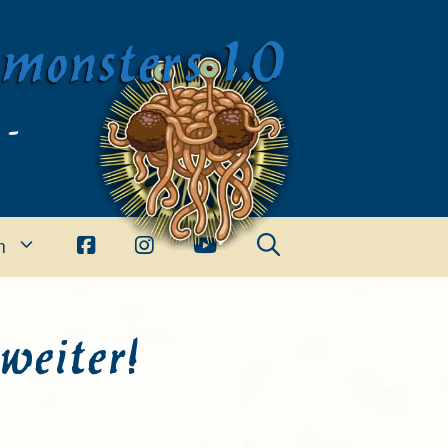
imonsters 1.0
 -
n
eiter!