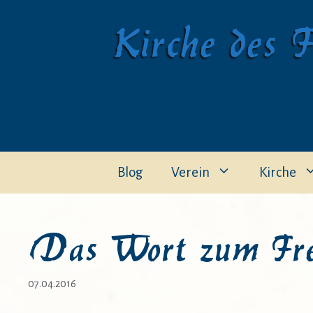
Zum
Kirche des F
Inhalt
springen
Blog
Verein
Kirche
Das Wort zum Frei
07.04.2016