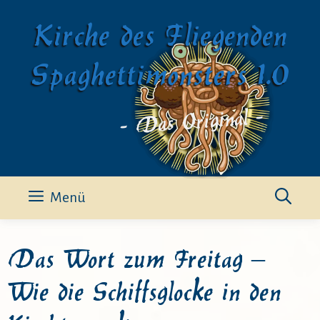
Zum
Kirche des Fliegenden
Inhalt
springen
Spaghettimonsters 1.0
- Das Original -
Menü
Das Wort zum Freitag –
Wie die Schiffsglocke in den