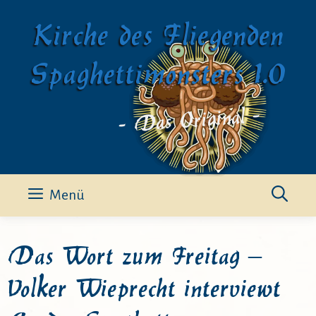
Zum
Kirche des Fliegenden
Inhalt
springen
Spaghettimonsters 1.0
- Das Original -
Menü
Das Wort zum Freitag –
Volker Wieprecht interviewt