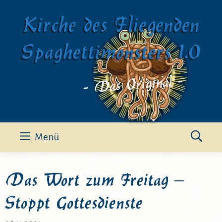
Zum
Kirche des Fliegenden
Inhalt
springen
Spaghettimonsters 1.0
- Das Original -
Menü
Das Wort zum Freitag –
Stoppt Gottesdienste