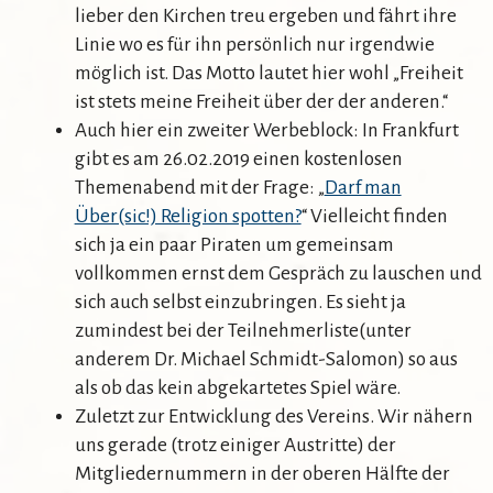
lieber den Kirchen treu ergeben und fährt ihre
Linie wo es für ihn persönlich nur irgendwie
möglich ist. Das Motto lautet hier wohl „Freiheit
ist stets meine Freiheit über der der anderen.“
Auch hier ein zweiter Werbeblock: In Frankfurt
gibt es am 26.02.2019 einen kostenlosen
Themenabend mit der Frage: „
Darf man
Über(sic!) Religion spotten?
“ Vielleicht finden
sich ja ein paar Piraten um gemeinsam
vollkommen ernst dem Gespräch zu lauschen und
sich auch selbst einzubringen. Es sieht ja
zumindest bei der Teilnehmerliste(unter
anderem Dr. Michael Schmidt-Salomon) so aus
als ob das kein abgekartetes Spiel wäre.
Zuletzt zur Entwicklung des Vereins. Wir nähern
uns gerade (trotz einiger Austritte) der
Mitgliedernummern in der oberen Hälfte der