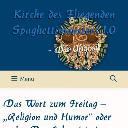
Zum
Kirche des Fliegenden
Inhalt
springen
Spaghettimonsters 1.0
- Das Original -
Menü
Das Wort zum Freitag –
„Religion und Humor“ oder