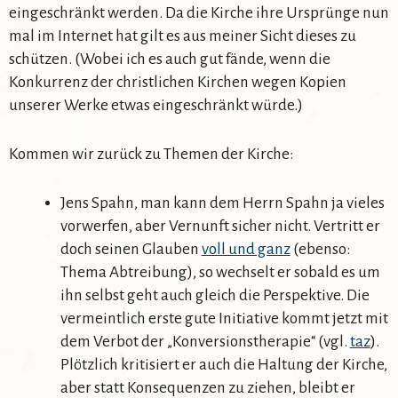
eingeschränkt werden. Da die Kirche ihre Ursprünge nun
mal im Internet hat gilt es aus meiner Sicht dieses zu
schützen. (Wobei ich es auch gut fände, wenn die
Konkurrenz der christlichen Kirchen wegen Kopien
unserer Werke etwas eingeschränkt würde.)
Kommen wir zurück zu Themen der Kirche:
Jens Spahn, man kann dem Herrn Spahn ja vieles
vorwerfen, aber Vernunft sicher nicht. Vertritt er
doch seinen Glauben
voll und ganz
(ebenso:
Thema Abtreibung), so wechselt er sobald es um
ihn selbst geht auch gleich die Perspektive. Die
vermeintlich erste gute Initiative kommt jetzt mit
dem Verbot der „Konversionstherapie“ (vgl.
taz
).
Plötzlich kritisiert er auch die Haltung der Kirche,
aber statt Konsequenzen zu ziehen, bleibt er