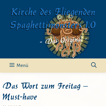
Zum
Kirche des Fliegenden
Inhalt
springen
Spaghettimonsters 1.0
- Das Original -
Menü
Das Wort zum Freitag –
Must-have