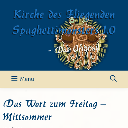
Zum
Kirche des Fliegenden
Inhalt
springen
Spaghettimonsters 1.0
- Das Original -
Menü
Das Wort zum Freitag –
Mittsommer