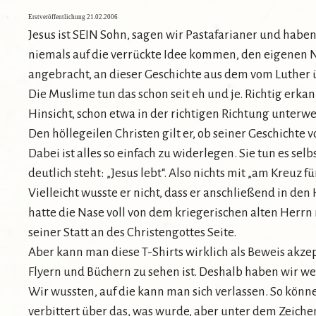
Erstveröffentlichung 21.02.2006
Jesus ist SEIN Sohn, sagen wir Pastafarianer und habe
niemals auf die verrückte Idee kommen, den eigenen N
angebracht, an dieser Geschichte aus dem vom Luther 
Die Muslime tun das schon seit eh und je. Richtig erkan
Hinsicht, schon etwa in der richtigen Richtung unterwe
Den höllegeilen Christen gilt er, ob seiner Geschichte
Dabei ist alles so einfach zu widerlegen. Sie tun es s
deutlich steht: „Jesus lebt“. Also nichts mit „am Kreuz
Vielleicht wusste er nicht, dass er anschließend in den
hatte die Nase voll von dem kriegerischen alten Herrn
seiner Statt an des Christengottes Seite.
Aber kann man diese T-Shirts wirklich als Beweis akzep
Flyern und Büchern zu sehen ist. Deshalb haben wir w
Wir wussten, auf die kann man sich verlassen. So können
verbittert über das, was wurde, aber unter dem Zeichen