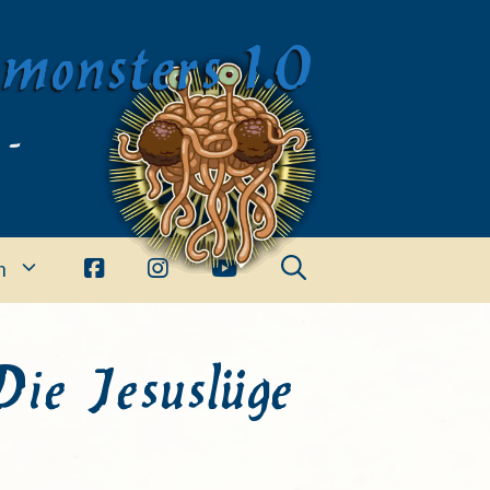
imonsters 1.0
 -
n
ie Jesuslüge