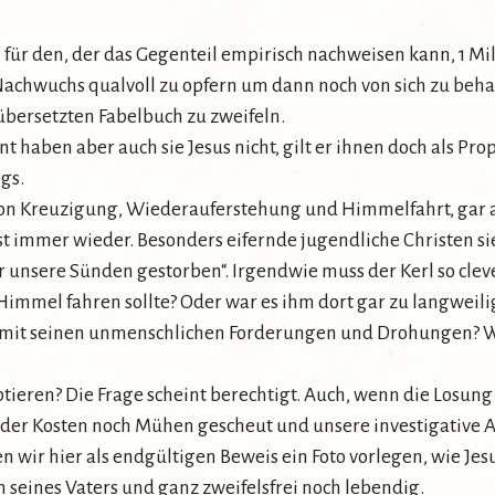
n für den, der das Gegenteil empirisch nachweisen kann, 1 Mi
achwuchs qualvoll zu opfern um dann noch von sich zu behaup
übersetzten Fabelbuch zu zweifeln.
nt haben aber auch sie Jesus nicht, gilt er ihnen doch als Pro
gs.
 von Kreuzigung, Wiederauferstehung und Himmelfahrt, gar als
elbst immer wieder. Besonders eifernde jugendliche Christen 
 für unsere Sünden gestorben“. Irgendwie muss der Kerl so cl
 Himmel fahren sollte? Oder war es ihm dort gar zu langweilig
 mit seinen unmenschlichen Forderungen und Drohungen? Wie 
tieren? Die Frage scheint berechtigt. Auch, wenn die Losung
eder Kosten noch Mühen gescheut und unsere investigative A
 wir hier als endgültigen Beweis ein Foto vorlegen, wie Jesu
 seines Vaters und ganz zweifelsfrei noch lebendig.