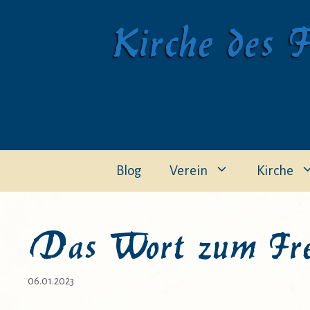
Zum
Kirche des F
Inhalt
springen
Blog
Verein
Kirche
Das Wort zum Frei
06.01.2023