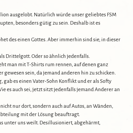
llion ausgelobt. Natürlich würde unser geliebtes FSM
ten, besonders gütig zu sein. Deshalb ist es
phet des einen Gottes. Aber immerhin sind sie, in dieser
 Drittelgott. Oder so ähnlich jedenfalls.
sieht man mit T-Shirts rum rennen, auf denen ganz
ever gewesen sein, da jemand anderen hin zu schicken.
, gab es einen Vater-Sohn Konflikt und er als Softy
es auch sei, jetzt sitzt jedenfalls jemand Anderer an
 nicht nur dort, sondern auch auf Autos, an Wänden,
bteilung mit der Lösung beauftragt.
s unter uns weilt. Desillusioniert, abgehärmt,