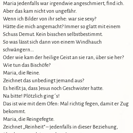
Maria jedenfalls war irgendwie angeschmiert, find ich.
Aber das kam nicht von ungefähr.
Wenn ich Bilder von ihr sehe: war sie sexy?
Hätte die mich angemacht? Immer so glatt mit einem
Schuss Demut. Kein bisschen selbstbestimmt.
So was lässt sich dann von einem Windhauch
schwängern…
Oder wie kam der heilige Geist an sie ran, über sie her?
Wie tun das Bischöfe?
Maria, die Reine.
Zeichnet das unbedingt jemand aus?
Es heißt ja, dass Jesus noch Geschwister hatte.
Na bitte! Plötzlich ging´s!
Das ist wie mit dem Ofen: Mal richtig fegen, damit er Zug
bekommt.
Maria, die Reingefegte.
Zeichnet „Reinheit“ – jedenfalls in dieser Beziehung,