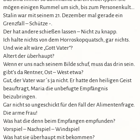
mögen einigen Rummel um sich, bis zum Personenkult…
Stalin war mit seinem 21. Dezember mal gerade ein
Grenzfall – Schütze -.
Der hat andere schießen lassen – Nicht zu knapp.
Ich halte nichts von dem Horroskopquatsch, gar nichts.
Und wie alt wäre „Gott Vater“?
Altert der überhaupt?
Wenn er uns nach seinem Bilde schuf, muss das drin sein.
gibt’s da Rentner, Ost – West etwa?
Gut, der Vater war´s ja nicht. Er hatte den heiligen Geist
beauftragt, Maria die unbefugte Empfängnis
beizubringen.
Gar nicht so ungeschickt für den Fall der Alimentenfrage.
Die arme Frau!
Was hat die denn beim Empfangen empfunden?
Vorspiel – Nachspiel – Windspiel
Was hat sie überhaupt mit bekommen?