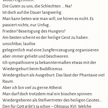
Die Guten zu uns, die Schlechten … Na?
Ist doch auf die Dauer langweilig.
Man kann beten wie man will, sie hören es nicht. Es
passiert nichts, nur Unfug..
Frieden? Beseitigung des Hungers?
Am besten scheint es der heilige Geist zu haben.
unsichtbar, lautlos
gelegentlich mal eine Jungfernzeugung organisieren
aber immer geliebt und beschworen.
Ich sympathisiere ja bekanntermaßen etwas mit der
Wiedergeburt beim Buddhismus.
Wiedergeburt als Ausgeburt. Das lässt der Phantasie viel
Raum.
Aber ich bin viel zu gerne Atheist.
Man darf doch trotzdem mal ein bisschen spinnen.
Wiedergeboren als Stellvertreter des heiligen Geistes…
Den für Gott gibt’s ja schon – Oktopus XVI. Welche