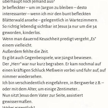
überhaupt noch jemand aus?
Je befleckter – um im Jargon zu bleiben – desto
interessanter – wenn ich mir den bunt befleckten
Blätterwald ansehe – gelegentlich in Wartezimmern.
So richtig lebendig sichtbar ist Jesus ja nur um die 34
geworden, kinderlos.
Wenn man dauernd Keuschheit predigt vergeht „Es“
einem vielleicht.
Außerdem fehlte die Zeit.
Es gibt auch Gegenbeispiele, wie jüngst bewiesen.
Der „Herr“ war nur kurz begraben. Er kam nochmal auf
einen kräftigen Schluck Meßwein vorbei und fuhr auf, auf
nimmer wiedersehen.
Ich bin verschiedentlich eingefahren, in Bergwerke z.B. –
oder mit dem Alter, um einige Zentimeter…
Nun sitzt Jesus dem Vater zur Seite, assistiert
gewissermaßen.
Wobei eigentlich?