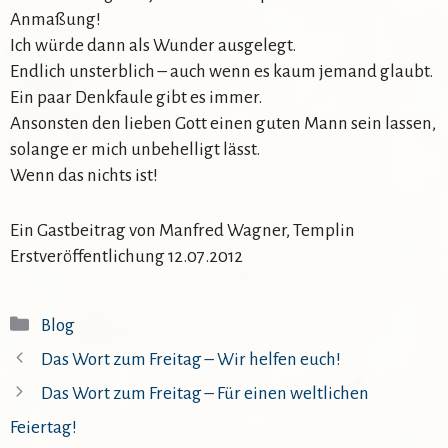
Anmaßung!
Ich würde dann als Wunder ausgelegt.
Endlich unsterblich – auch wenn es kaum jemand glaubt.
Ein paar Denkfaule gibt es immer.
Ansonsten den lieben Gott einen guten Mann sein lassen,
solange er mich unbehelligt lässt.
Wenn das nichts ist!
Ein Gastbeitrag von Manfred Wagner, Templin
Erstveröffentlichung 12.07.2012
Kategorien
Blog
Das Wort zum Freitag – Wir helfen euch!
Das Wort zum Freitag – Für einen weltlichen
Feiertag!