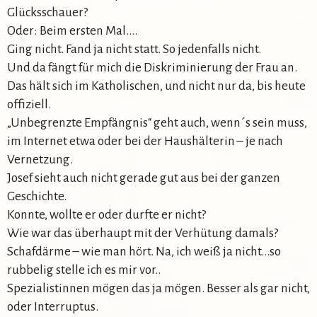
Glücksschauer?
Oder: Beim ersten Mal….
Ging nicht. Fand ja nicht statt. So jedenfalls nicht.
Und da fängt für mich die Diskriminierung der Frau an.
Das hält sich im Katholischen, und nicht nur da, bis heute
offiziell.
„Unbegrenzte Empfängnis“ geht auch, wenn´s sein muss,
im Internet etwa oder bei der Haushälterin – je nach
Vernetzung.
Josef sieht auch nicht gerade gut aus bei der ganzen
Geschichte.
Konnte, wollte er oder durfte er nicht?
Wie war das überhaupt mit der Verhütung damals?
Schafdärme – wie man hört. Na, ich weiß ja nicht…so
rubbelig stelle ich es mir vor..
Spezialistinnen mögen das ja mögen. Besser als gar nicht,
oder Interruptus.