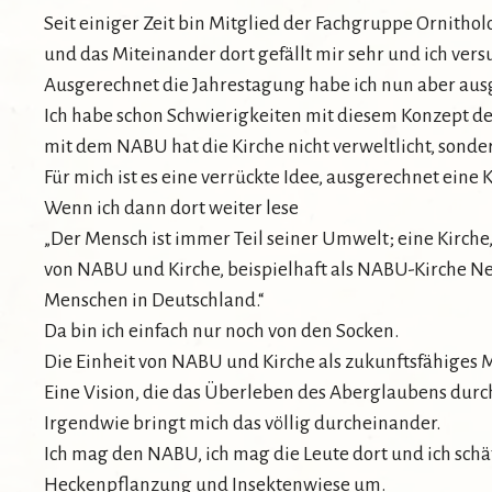
Seit einiger Zeit bin Mitglied der Fachgruppe Ornitho
und das Miteinander dort gefällt mir sehr und ich vers
Ausgerechnet die Jahrestagung habe ich nun aber aus
Ich habe schon Schwierigkeiten mit diesem Konzept de
mit dem NABU hat die Kirche nicht verweltlicht, sonde
Für mich ist es eine verrückte Idee, ausgerechnet ein
Wenn ich dann dort weiter lese
„Der Mensch ist immer Teil seiner Umwelt; eine Kirche,
von NABU und Kirche, beispielhaft als NABU-Kirche Ne
Menschen in Deutschland.“
Da bin ich einfach nur noch von den Socken.
Die Einheit von NABU und Kirche als zukunftsfähiges 
Eine Vision, die das Überleben des Aberglaubens durc
Irgendwie bringt mich das völlig durcheinander.
Ich mag den NABU, ich mag die Leute dort und ich sch
Heckenpflanzung und Insektenwiese um.