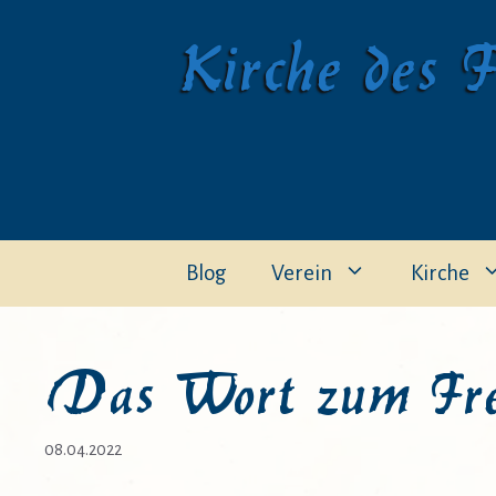
Zum
Kirche des F
Inhalt
springen
Blog
Verein
Kirche
Das Wort zum Fr
08.04.2022