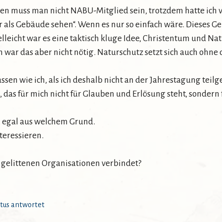
en muss man nicht NABU-Mitglied sein, trotzdem hatte ich v
ur als Gebäude sehen“. Wenn es nur so einfach wäre. Dieses 
elleicht war es eine taktisch kluge Idee, Christentum und Na
 war das aber nicht nötig. Naturschutz setzt sich auch ohn
üssen wie ich, als ich deshalb nicht an der Jahrestagung te
l, das für mich nicht für Glauben und Erlösung steht, sonde
 egal aus welchem Grund.
eressieren.
t gelittenen Organisationen verbindet?
tus antwortet