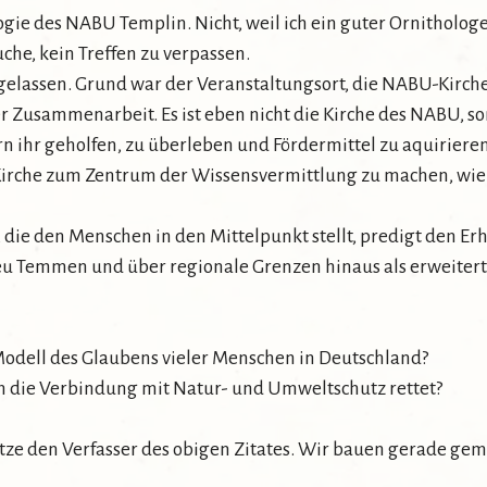
logie des NABU Templin. Nicht, weil ich ein guter Ornitholo
uche, kein Treffen zu verpassen.
gelassen. Grund war der Veranstaltungsort, die NABU-Kirc
r Zusammenarbeit. Es ist eben nicht die Kirche des NABU, s
rn ihr geholfen, zu überleben und Fördermittel zu aquirieren
e Kirche zum Zentrum der Wissensvermittlung zu machen, wie
 die den Menschen in den Mittelpunkt stellt, predigt den Erh
u Temmen und über regionale Grenzen hinaus als erweiterte
Modell des Glaubens vieler Menschen in Deutschland?
h die Verbindung mit Natur- und Umweltschutz rettet?
ätze den Verfasser des obigen Zitates. Wir bauen gerade ge