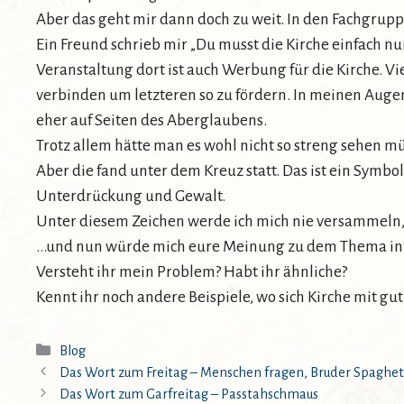
Aber das geht mir dann doch zu weit. In den Fachgrupp
Ein Freund schrieb mir „Du musst die Kirche einfach n
Veranstaltung dort ist auch Werbung für die Kirche. Vi
verbinden um letzteren so zu fördern. In meinen Augen
eher auf Seiten des Aberglaubens.
Trotz allem hätte man es wohl nicht so streng sehen m
Aber die fand unter dem Kreuz statt. Das ist ein Symbo
Unterdrückung und Gewalt.
Unter diesem Zeichen werde ich mich nie versammeln,
…und nun würde mich eure Meinung zu dem Thema int
Versteht ihr mein Problem? Habt ihr ähnliche?
Kennt ihr noch andere Beispiele, wo sich Kirche mit gu
Kategorien
Blog
Das Wort zum Freitag – Menschen fragen, Bruder Spaghet
Das Wort zum Garfreitag – Passtahschmaus