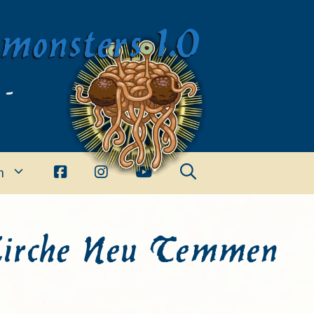
imonsters 1.0
 -
n
irche Neu Temmen