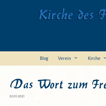
Zum
Kirche des F
Inhalt
springen
Blog
Verein
Kirche
Das Wort zum Fre
22.01.2021