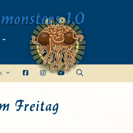
imonsters 1.0
 -
n
m Freitag