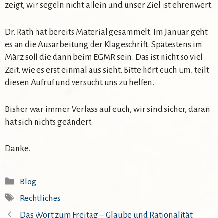
zeigt, wir segeln nicht allein und unser Ziel ist ehrenwert.
Dr. Rath hat bereits Material gesammelt. Im Januar geht
es an die Ausarbeitung der Klageschrift. Spätestens im
März soll die dann beim EGMR sein. Das ist nicht so viel
Zeit, wie es erst einmal aus sieht. Bitte hört euch um, teilt
diesen Aufruf und versucht uns zu helfen.
Bisher war immer Verlass auf euch, wir sind sicher, daran
hat sich nichts geändert.
Danke.
Kategorien
Blog
Schlagwörter
Rechtliches
Das Wort zum Freitag – Glaube und Rationalität