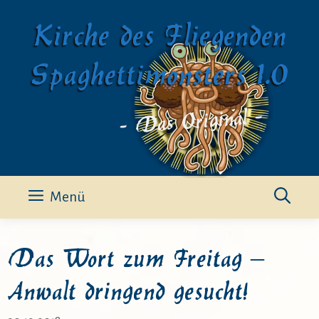
Zum
Kirche des Fliegenden
Inhalt
springen
Spaghettimonsters 1.0
- Das Original -
Menü
Das Wort zum Freitag –
Anwalt dringend gesucht!