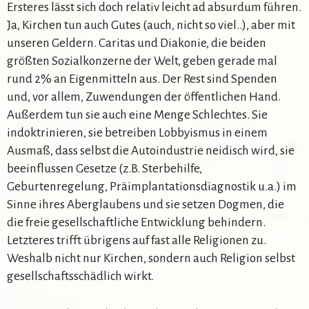
Ersteres lässt sich doch relativ leicht ad absurdum führen.
Ja, Kirchen tun auch Gutes (auch, nicht so viel..), aber mit
unseren Geldern. Caritas und Diakonie, die beiden
größten Sozialkonzerne der Welt, geben gerade mal
rund 2% an Eigenmitteln aus. Der Rest sind Spenden
und, vor allem, Zuwendungen der öffentlichen Hand.
Außerdem tun sie auch eine Menge Schlechtes. Sie
indoktrinieren, sie betreiben Lobbyismus in einem
Ausmaß, dass selbst die Autoindustrie neidisch wird, sie
beeinflussen Gesetze (z.B. Sterbehilfe,
Geburtenregelung, Präimplantationsdiagnostik u.a.) im
Sinne ihres Aberglaubens und sie setzen Dogmen, die
die freie gesellschaftliche Entwicklung behindern.
Letzteres trifft übrigens auf fast alle Religionen zu.
Weshalb nicht nur Kirchen, sondern auch Religion selbst
gesellschaftsschädlich wirkt.