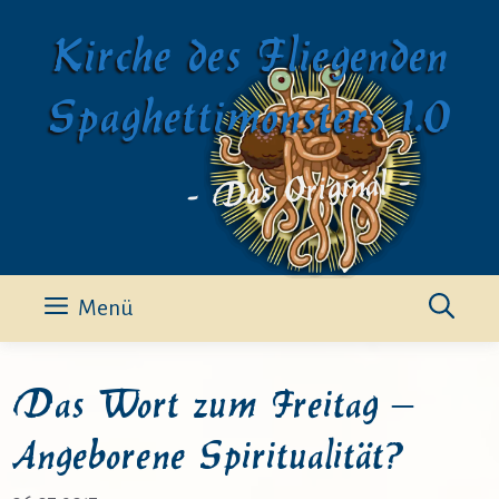
Zum
Kirche des Fliegenden
Inhalt
springen
Spaghettimonsters 1.0
- Das Original -
Menü
Das Wort zum Freitag –
Angeborene Spiritualität?