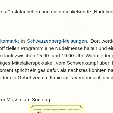
ites Pastafaritreffen und die anschließende „Nudelme
altermarkt
in
Schwarzenberg-Melsungen
. Dort werd
offiziellen Programm eine Nudelmesse halten und e
ramm läuft zwischen 15:00 und 19:00 Uhr. Wann jede
htiges Mittelalterspektakel, vom Schwertkampf über 
 Moment spricht einiges dafür, als nächstes könnten
oder ein Gebet von ca. 5 min im Tavernenspiel, bei 
serer Messe, am Sonntag.