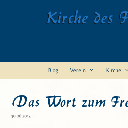
Zum
Kirche des F
Inhalt
springen
Blog
Verein
Kirche
Das Wort zum Fre
30.08.2012