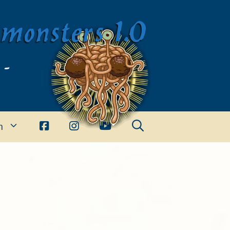
imonsters 1.0
 -
n