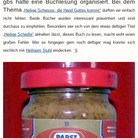
gbs hatte eine Buchlesung organisiert. Bei dem
Thema
„Heilige Scheisse: die Hand Gottes kommt“
durften wir einfach
nicht fehlen. Beide Bücher wurden interessant präsentiert und sind
durchaus zu empfehlen. Besonders wer sich von dem etwas deftigen Titel
„Heilige Scheiße“
abhalten lässt, dieses Buch zu lesen, macht wohl einen
großen Fehler. Wer es hingegen gern noch deftiger mag konnte sich
reichlich mit
Heiligem Stuhl
eindecken. :))