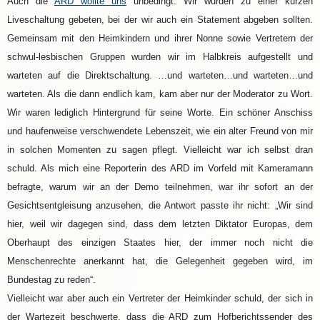
Auch die
ARD wollte uns
unbedingt. Wir wurden zu einer kurzen
Liveschaltung gebeten, bei der wir auch ein Statement abgeben sollten.
Gemeinsam mit den Heimkindern und ihrer Nonne sowie Vertretern der
schwul-lesbischen Gruppen wurden wir im Halbkreis aufgestellt und
warteten auf die Direktschaltung. …und warteten…und warteten…und
warteten. Als die dann endlich kam, kam aber nur der Moderator zu Wort.
Wir waren lediglich Hintergrund für seine Worte. Ein schöner Anschiss
und haufenweise verschwendete Lebenszeit, wie ein alter Freund von mir
in solchen Momenten zu sagen pflegt. Vielleicht war ich selbst dran
schuld. Als mich eine Reporterin des ARD im Vorfeld mit Kameramann
befragte, warum wir an der Demo teilnehmen, war ihr sofort an der
Gesichtsentgleisung anzusehen, die Antwort passte ihr nicht: „Wir sind
hier, weil wir dagegen sind, dass dem letzten Diktator Europas, dem
Oberhaupt des einzigen Staates hier, der immer noch nicht die
Menschenrechte anerkannt hat, die Gelegenheit gegeben wird, im
Bundestag zu reden“.
Vielleicht war aber auch ein Vertreter der Heimkinder schuld, der sich in
der Wartezeit beschwerte, dass die ARD zum Hofberichtssender des