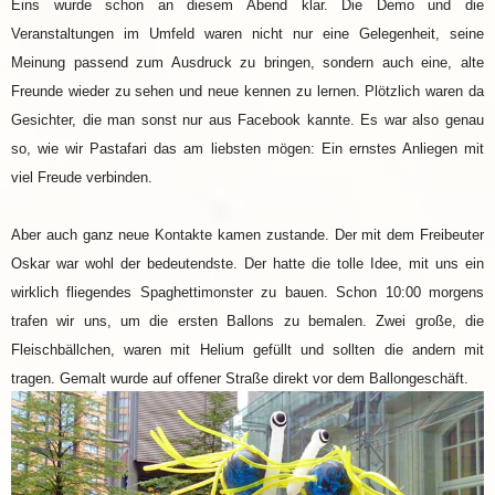
Eins wurde schon an diesem Abend klar. Die Demo und die
Veranstaltungen im Umfeld waren nicht nur eine Gelegenheit, seine
Meinung passend zum Ausdruck zu bringen, sondern auch eine, alte
Freunde wieder zu sehen und neue kennen zu lernen. Plötzlich waren da
Gesichter, die man sonst nur aus Facebook kannte. Es war also genau
so, wie wir Pastafari das am liebsten mögen: Ein ernstes Anliegen mit
viel Freude verbinden.
Aber auch ganz neue Kontakte kamen zustande. Der mit dem Freibeuter
Oskar war wohl der bedeutendste. Der hatte die tolle Idee, mit uns ein
wirklich fliegendes Spaghettimonster zu bauen. Schon 10:00 morgens
trafen wir uns, um die ersten Ballons zu bemalen. Zwei große, die
Fleischbällchen, waren mit Helium gefüllt und sollten die andern mit
tragen. Gemalt wurde auf offener Straße direkt vor dem Ballongeschäft.