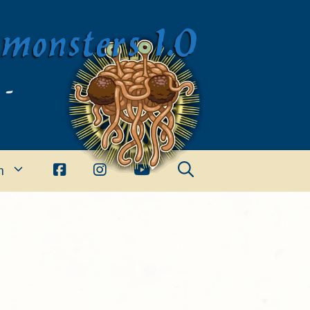
imonsters 1.0
 -
n