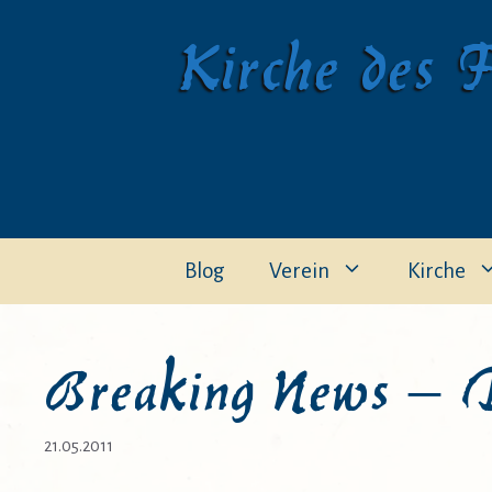
Zum
Kirche des F
Inhalt
springen
Blog
Verein
Kirche
Breaking News – 
21.05.2011