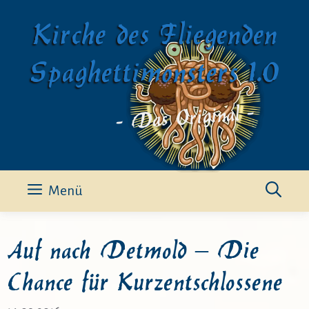
Zum
Kirche des Fliegenden
Inhalt
springen
Spaghettimonsters 1.0
- Das Original -
Menü
Auf nach Detmold – Die
Chance für Kurzentschlossene