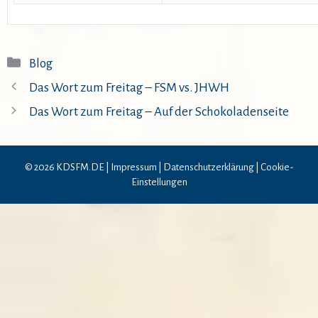
Kategorien
Blog
Das Wort zum Freitag – FSM vs. JHWH
Das Wort zum Freitag – Auf der Schokoladenseite
© 2026 KDSFM.DE |
Impressum
|
Datenschutzerklärung
|
Cookie-
Einstellungen